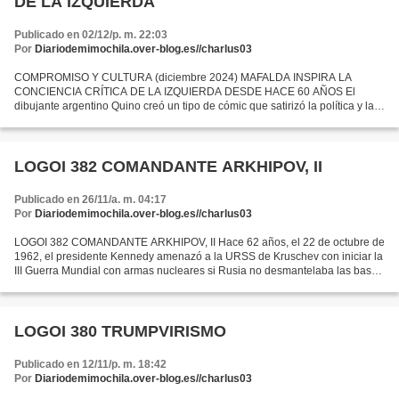
DE LA IZQUIERDA
Publicado en 02/12/p. m. 22:03
Por
Diariodemimochila.over-blog.es//charlus03
COMPROMISO Y CULTURA (diciembre 2024) MAFALDA INSPIRA LA
CONCIENCIA CRÍTICA DE LA IZQUIERDA DESDE HACE 60 AÑOS El
dibujante argentino Quino creó un tipo de cómic que satirizó la política y la
sociedad en una época de luchas generacionales por la libertad...
LOGOI 382 COMANDANTE ARKHIPOV, II
Publicado en 26/11/a. m. 04:17
Por
Diariodemimochila.over-blog.es//charlus03
LOGOI 382 COMANDANTE ARKHIPOV, II Hace 62 años, el 22 de octubre de
1962, el presidente Kennedy amenazó a la URSS de Kruschev con iniciar la
III Guerra Mundial con armas nucleares si Rusia no desmantelaba las bases
de misiles que construía en Cuba, a...
LOGOI 380 TRUMPVIRISMO
Publicado en 12/11/p. m. 18:42
Por
Diariodemimochila.over-blog.es//charlus03