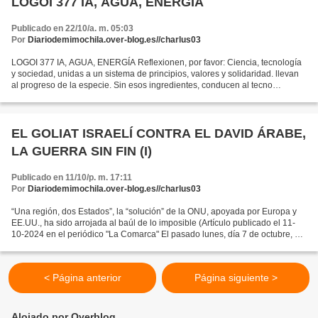
LOGOI 377 IA, AGUA, ENERGÍA
Publicado en 22/10/a. m. 05:03
Por
Diariodemimochila.over-blog.es//charlus03
LOGOI 377 IA, AGUA, ENERGÍA Reflexionen, por favor: Ciencia, tecnología
y sociedad, unidas a un sistema de principios, valores y solidaridad. llevan
al progreso de la especie. Sin esos ingredientes, conducen al tecno
feudalismo, la miseria moral y la...
EL GOLIAT ISRAELÍ CONTRA EL DAVID ÁRABE,
LA GUERRA SIN FIN (I)
Publicado en 11/10/p. m. 17:11
Por
Diariodemimochila.over-blog.es//charlus03
“Una región, dos Estados”, la “solución” de la ONU, apoyada por Europa y
EE.UU., ha sido arrojada al baúl de lo imposible (Artículo publicado el 11-
10-2024 en el periódico "La Comarca" El pasado lunes, día 7 de octubre, se
cumplió el primer aniversario...
< Página anterior
Página siguiente >
Alojado por Overblog