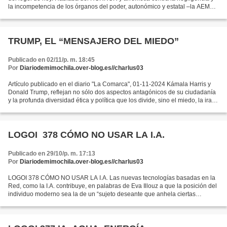
la incompetencia de los órganos del poder, autonómico y estatal –la AEMET
avisó ocho días antes de lo que venía...
TRUMP, EL “MENSAJERO DEL MIEDO”
Publicado en 02/11/p. m. 18:45
Por
Diariodemimochila.over-blog.es//charlus03
Artículo publicado en el diario "La Comarca", 01-11-2024 Kámala Harris y
Donald Trump, reflejan no sólo dos aspectos antagónicos de su ciudadanía
y la profunda diversidad ética y política que los divide, sino el miedo, la ira y
el odio subyacentes Vaya...
LOGOI 378 CÓMO NO USAR LA I.A.
Publicado en 29/10/p. m. 17:13
Por
Diariodemimochila.over-blog.es//charlus03
LOGOI 378 CÓMO NO USAR LA I.A. Las nuevas tecnologías basadas en la
Red, como la I.A. contribuye, en palabras de Eva Illouz a que la posición del
individuo moderno sea la de un “sujeto deseante que anhela ciertas
experiencias, fantasea con diversos objetos...