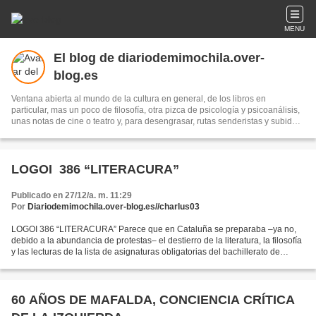
MENU
El blog de diariodemimochila.over-
blog.es
Ventana abierta al mundo de la cultura en general, de los libros en
particular, mas un poco de filosofía, otra pizca de psicología y psicoanálisis,
unas notas de cine o teatro y, para desengrasar, rutas senderistas y subidas
montañeras.
LOGOI 386 “LITERACURA”
Publicado en 27/12/a. m. 11:29
Por
Diariodemimochila.over-blog.es//charlus03
LOGOI 386 “LITERACURA” Parece que en Cataluña se preparaba –ya no,
debido a la abundancia de protestas– el destierro de la literatura, la filosofía
y las lecturas de la lista de asignaturas obligatorias del bachillerato de
humanidades y convertirlas en...
60 AÑOS DE MAFALDA, CONCIENCIA CRÍTICA