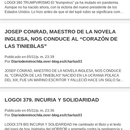
LOGOI 380 TRUMPVIRISMO El “trumpvirus” ya ha mutado en pandemia.
Aunque no ha nacido ahora, con la victoria del nuevo presidente de los
Estados Unidos. Lo hizo antes de que el del tupé rubio se significara como
un millonario grosero y violento que se...
JOSEP CONRAD, MAESTRO DE LA NOVELA
INGLESA, NOS CONDUCE AL “CORAZÓN DE
LAS TINIEBLAS”
Publicado en 05/11/p. m. 23:39
Por
Diariodemimochila.over-blog.es//charlus03
JOSEP CONRAD, MAESTRO DE LA NOVELA INGLESA, NOS CONDUCE
AL “CORAZÓN DE LAS TINIEBLAS” NACIDO EN LA UCRANIA POLACA
DEL XIX, FUE UN MARINO ESCRITOR Y FALLECIÓ HACE UN SIGLO Se
cumple el centenario del fallecimiento de uno de los grandes de la
literatura...
LOGOI 379. INCURIA Y SOLIDARIDAD
Publicado en 05/11/p. m. 23:36
Por
Diariodemimochila.over-blog.es//charlus03
LOGOI 379 BIS INCURIA Y SOLIDARIDAD He cambiado el título y el texto
del logoi de hoy. Hablaba del HORROR y arremetía contra la negligencia y